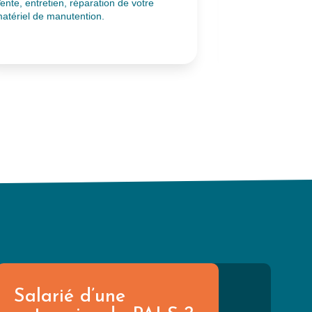
ente, entretien, réparation de votre
Agence de commu
atériel de manutention.
identité, rédaction
print
Salarié d’une