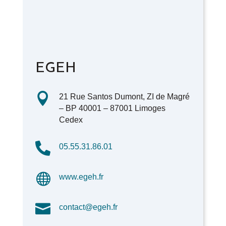
EGEH

21 Rue Santos Dumont, ZI de Magré
– BP 40001 – 87001 Limoges
Cedex

05.55.31.86.01

www.egeh.fr

contact@egeh.fr