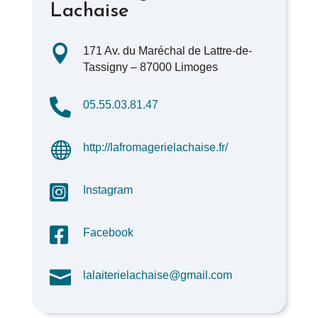
Lachaise

171 Av. du Maréchal de Lattre-de-
Tassigny – 87000 Limoges

05.55.03.81.47

http://lafromagerielachaise.fr/

Instagram

Facebook

lalaiterielachaise@gmail.com