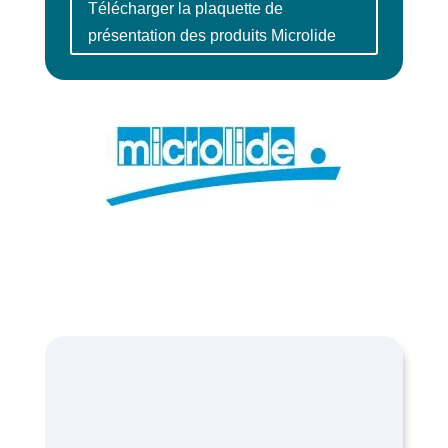
Télécharger la plaquette de
présentation des produits Microlide