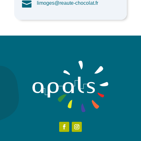

limoges@reaute-chocolat.fr