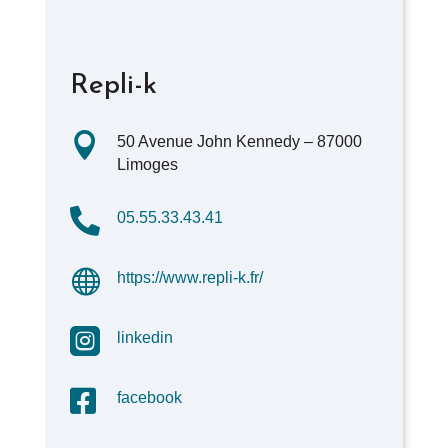
Repli-k

50 Avenue John Kennedy – 87000
Limoges

05.55.33.43.41

https://www.repli-k.fr/

linkedin

facebook