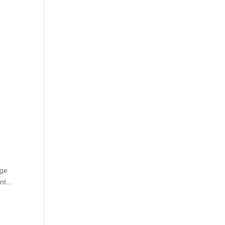
age
nt...